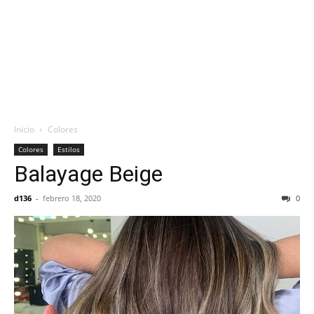
Inicio
Colores
Colores
Estilos
Balayage Beige
d136
-
febrero 18, 2020
0