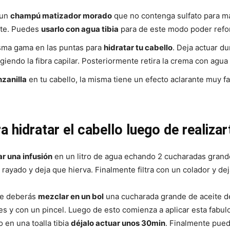
 un
champú matizador morado
que no contenga sulfato para ma
ante. Puedes
usarlo con agua tibia
para de este modo poder refor
sma gama en las puntas para
hidratar tu cabello
. Deja actuar d
egiendo la fibra capilar. Posteriormente retira la crema con agua 
nzanilla
en tu cabello, la misma tiene un efecto aclarante muy fa
 hidratar el cabello luego de realiza
ar una infusión
en un litro de agua echando 2 cucharadas grand
ayado y deja que hierva. Finalmente filtra con un colador y deja 
te deberás
mezclar en un bol
una cucharada grande de aceite d
es y con un pincel. Luego de esto comienza a aplicar esta fabul
o en una toalla tibia
déjalo actuar unos 30min
. Finalmente pued