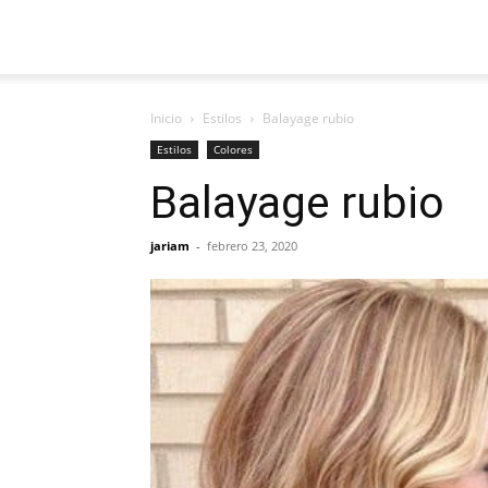
Inicio
Estilos
Balayage rubio
Estilos
Colores
Balayage rubio
jariam
-
febrero 23, 2020